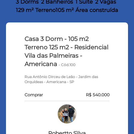
3 Dorms
2 Banheiros
1 Suíte
2 Vagas
129 m² Terreno
105 m² Área construída
Casa 3 Dorm - 105 m2
Terreno 125 m2 - Residencial
Vila das Palmeiras -
Americana
- Cód.100
Rua Antônio Dirceu de Leão - Jardim das
Orquídeas - Americana - SP
Comprar
R$ 540.000
Robertto Sìlva