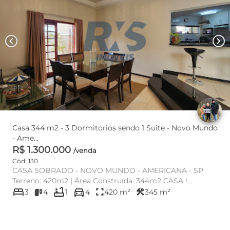
chevron_left
chevron_right
Casa 344 m2 - 3 Dormitorios sendo 1 Suite - Novo Mundo
- Ame...
R$ 1.300.000
/venda
Cód: 130
CASA SOBRADO - NOVO MUNDO - AMERICANA - SP
Terreno: 420m2 | Área Construída: 344m2 CASA !
bed
bathtub
directions_car
Localizada no Bairro de Fácil...
fullscreen
construction
3
4
1
4
420 m²
345 m²