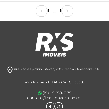
chevron_left
chevron_right
1 ... 1
room
Rua Padre Epifânio Estevan, 228
- Centro
- Americana
- SP
RXS Imoveis LTDA - CRECI: 35358
(19) 99658-2175
contato@rxsimoveis.com.br