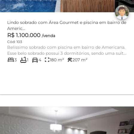
Lindo sobrado com Área Gourmet e piscina em bairro de
Americ...
R$ 1.100.000
/venda
Cód: 103
Belíssimo sobrado com piscina em bairro de Americana.
Esse belo sobrado possui 3 dormitórios, sendo uma suíte
bed
bathtub
directions_car
com ban...
fullscreen
construction
3
1
4
180 m²
207 m²