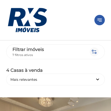
notes
Filtrar imóveis
page_info
7 filtros ativos
4 Casas
à venda
keyboard_arrow_down
Mais relevantes