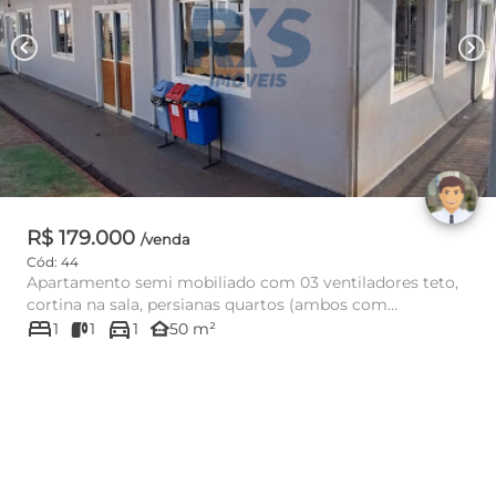
chevron_left
chevron_right
R$ 179.000
/venda
Cód: 44
Apartamento semi mobiliado com 03 ventiladores teto,
cortina na sala, persianas quartos (ambos com
bed
directions_car
armários), cozinha ...
other_houses
1
1
1
50 m²