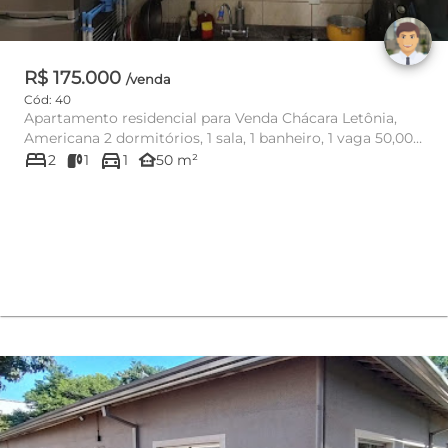
R$ 175.000
/venda
Cód: 40
Apartamento residencial para Venda Chácara Letônia,
Americana 2 dormitórios, 1 sala, 1 banheiro, 1 vaga 50,00
bed
directions_car
m² útil
other_houses
2
1
1
50 m²