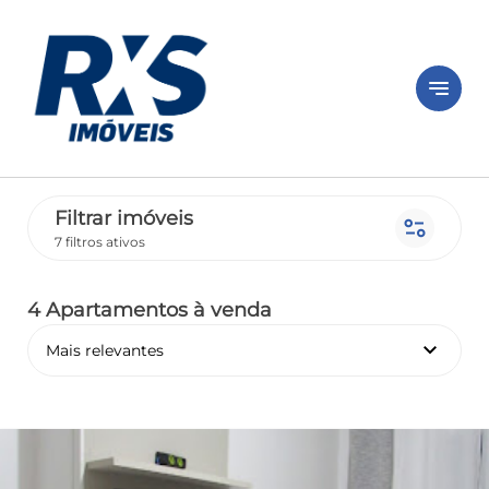
notes
Filtrar imóveis
page_info
7 filtros ativos
4 Apartamentos
à venda
keyboard_arrow_down
Mais relevantes