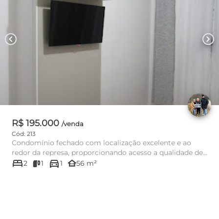
chevron_left
chevron_right
R$ 195.000
/venda
Cód: 213
Condomínio fechado com localização excelente e ao
redor da represa, proporcionando acesso a qualidade de
bed
directions_car
vida, com tranq...
other_houses
2
1
1
56 m²