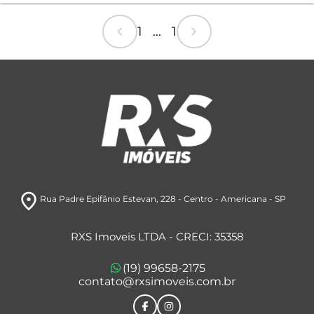
chevron_left
chevron_right
1 ... 1
room
Rua Padre Epifânio Estevan, 228
- Centro
- Americana
- SP
RXS Imoveis LTDA - CRECI: 35358
(19) 99658-2175
contato@rxsimoveis.com.br